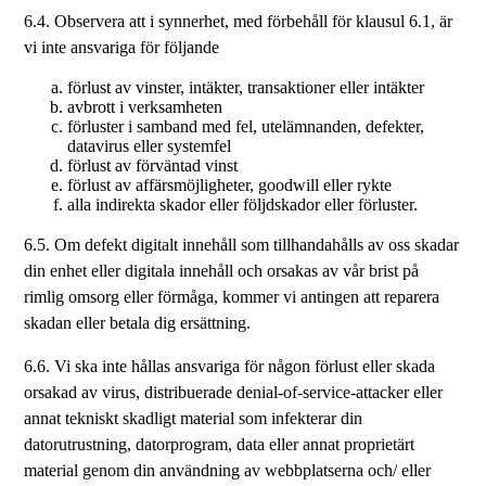
6.4. Observera att i synnerhet, med förbehåll för klausul 6.1, är
vi inte ansvariga för följande
förlust av vinster, intäkter, transaktioner eller intäkter
avbrott i verksamheten
förluster i samband med fel, utelämnanden, defekter,
datavirus eller systemfel
förlust av förväntad vinst
förlust av affärsmöjligheter, goodwill eller rykte
alla indirekta skador eller följdskador eller förluster.
6.5. Om defekt digitalt innehåll som tillhandahålls av oss skadar
din enhet eller digitala innehåll och orsakas av vår brist på
rimlig omsorg eller förmåga, kommer vi antingen att reparera
skadan eller betala dig ersättning.
6.6. Vi ska inte hållas ansvariga för någon förlust eller skada
orsakad av virus, distribuerade denial-of-service-attacker eller
annat tekniskt skadligt material som infekterar din
datorutrustning, datorprogram, data eller annat proprietärt
material genom din användning av webbplatserna och/ eller