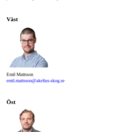
Väst
Emil Mattsson
emil.mattsson@akelius-skog.se
Öst