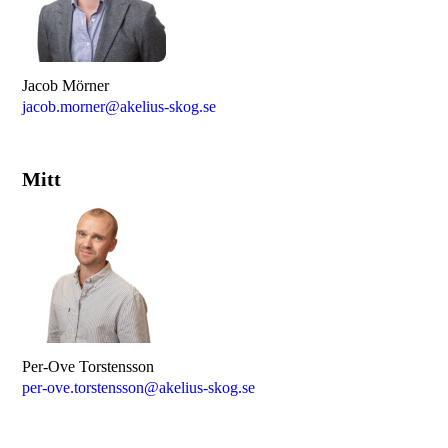
Jacob Mörner
jacob.morner@akelius-skog.se
Mitt
Per-Ove Torstensson
per-ove.torstensson@akelius-skog.se