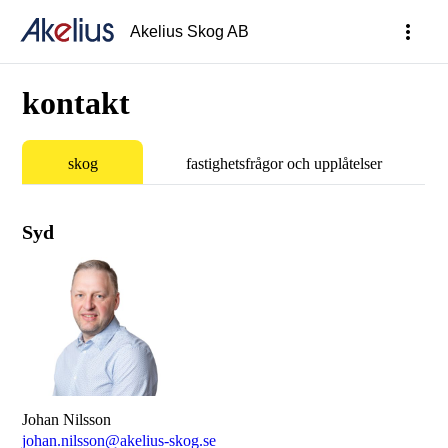
more_vert
Akelius Skog AB
kontakt
skog
fastighetsfrågor och upplåtelser
Syd
Johan Nilsson
johan.nilsson@akelius-skog.se