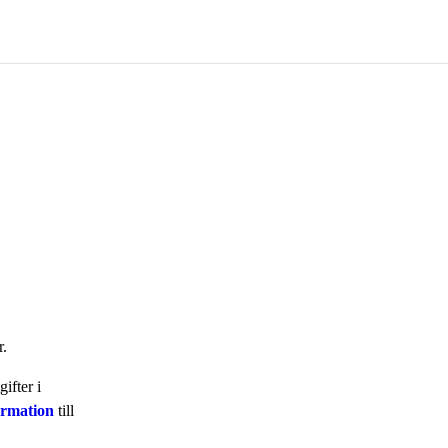
r.
ifter i
ormation
till