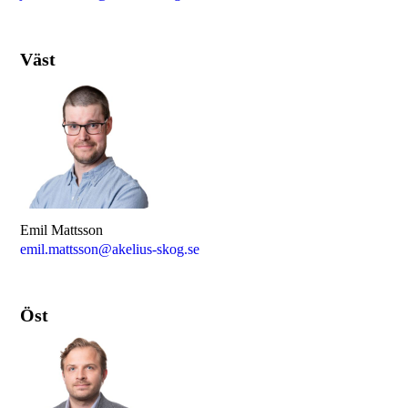
Väst
Emil Mattsson
emil.mattsson@akelius-skog.se
Öst