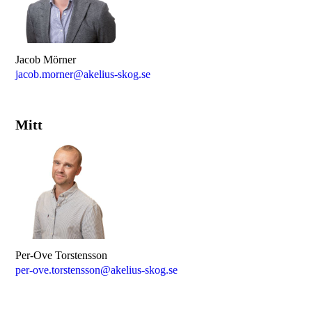
Jacob Mörner
jacob.morner@akelius-skog.se
Mitt
Per-Ove Torstensson
per-ove.torstensson@akelius-skog.se