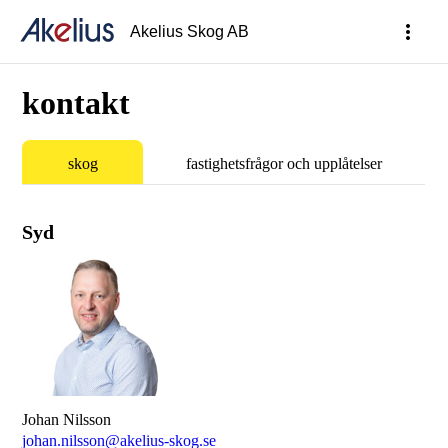
more_vert
Akelius Skog AB
kontakt
skog
fastighetsfrågor och upplåtelser
Syd
Johan Nilsson
johan.nilsson@akelius-skog.se